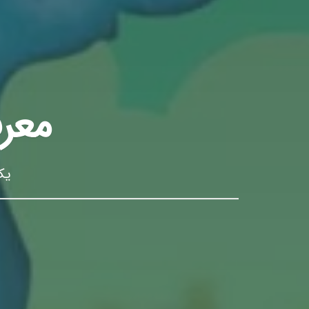
معرف
یک