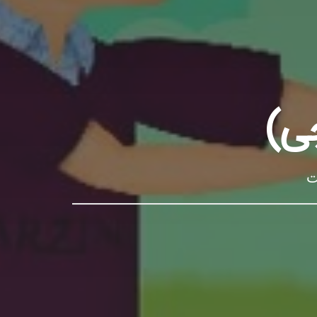
چی)
ت