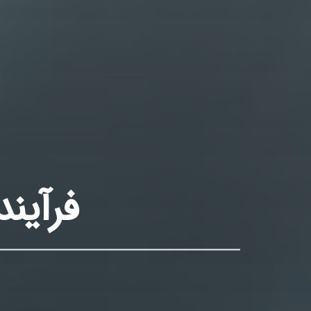
فرآین