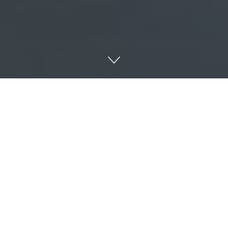
تراک‌گذاری در لینکدین
اشتراک‌گذاری در توییتر
#چالش #نهنگ_آبی blue whale چالشی در مورد یک بازی ساخت روسیه هست که تا الان به حدود 130 مرگ در
شی تشویق می‌کند. صدها هزار پست مربوط به این روند در