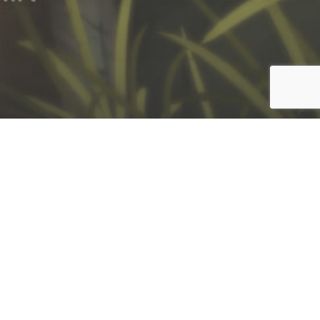
صفحه اصلی
اخبار
بازی‌های تلفن همراه
90
اشتراک‌گذاری با ایمیل
اش
بازدیدها
مجاهدت آنها ــ که به‌عنوان غوّاصان دریادل، در قضایا
و بوم نخواهد رفت. آنها همچنان که خداى متعال فرموده
به‌خاطر آن در این میدان‌ها وارد شدند، زنده بداریم.
رهبر معظم انقلاب اسلامی