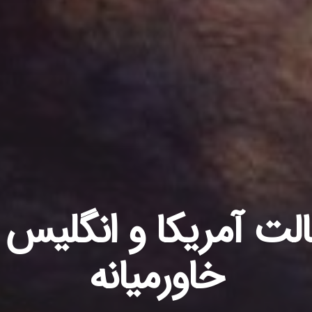
الت آمریکا و انگلیس د
خاورمیانه