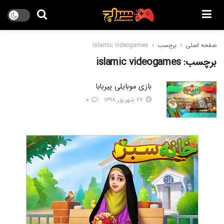
صفحه اصلی
برچسب
islamic videogames
برچسب:
islamic videogames
بازی موبایلی پیربابا
۲۷ شهریور ۱۳۹۸
۰