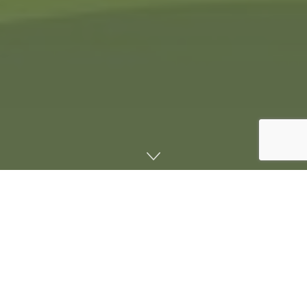
صفحه اصلی
اخبار
بررسیهای جدید وضعیت مصرف بازیهای دیجیتال در ایران نشان
میدهد که ۲۸میلیون بازیکن اعم از بازیکنان حرفهای و غیرحرفه ای
از طریق این ابزار دیجیتال اوقات سرگرمی خود را به طور متوسط
۹۰دقیقه در روز سپری میکنند. این گزارش آماری