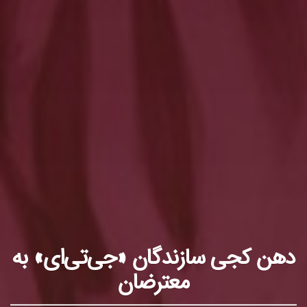
دهن کجی سازندگان «جی‌تی‌ای» به
معترضان