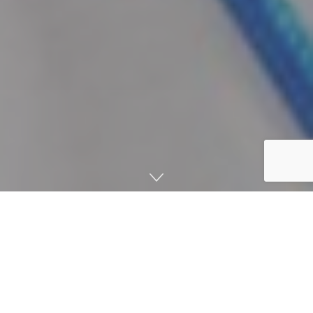
صفحه اصلی
دانشنامه
مقالات
امروزه يهوديان صهيونيست و وابسته به رژيم صهيونيستي
توانسته اند سهم بزرگي از صنعت بازيهاي رايانه‌اي در دنيا را به
خود اختصاص دهند. آنها با خريد شرکتهاي مختلف و يا ساخت