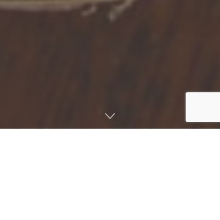
صفحه اصلی
دانشنامه
مقالات
کتاب خنوخ۱ کتاب مذهبي و تاريخي قديمي يهوديان است که به
بيان زندگي جد نوح نبي يعني «خنوخ» (ادريس) مي پردازد.
تعاليم اين کتاب به شکل داستان گونه است و زندگي ماورائي را