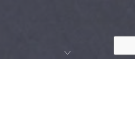
صفحه اصلی
دانشنامه
مقالات
ارجاعات فراواني براي منافع مثبت بازي‌هاي رايانه‌اي در ادبيات
علمي حيطه تاثيرات اين بازي‌ها وجود دارد. برخي از نکاتي که
مي‌توانند راهنمايي بر مفيد بودن بازي‌هاي رايانه‌اي باشند عبارتند
از:
– بازيها بخشي طبيعي از رفتار انساني مي‌باشند.